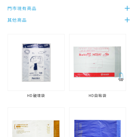
門市現有商品
其他商品
HD破壞袋
HD自粘袋