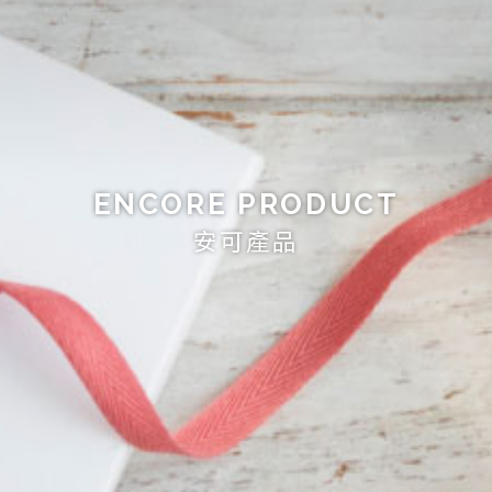
ENCORE PRODUCT
安可產品