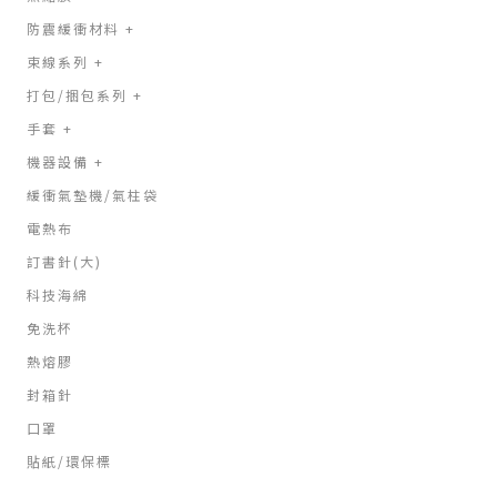
防震緩衝材料
+
束線系列
+
打包/捆包系列
+
手套
+
機器設備
+
緩衝氣墊機/氣柱袋
電熱布
訂書針(大)
科技海綿
免洗杯
熱熔膠
封箱針
口罩
貼紙/環保標