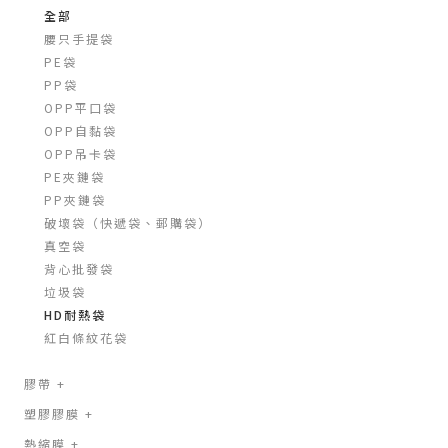
全部
腰只手提袋
PE袋
PP袋
OPP平口袋
OPP自黏袋
OPP吊卡袋
PE夾鏈袋
PP夾鏈袋
破壞袋（快遞袋、郵購袋）
真空袋
背心批發袋
垃圾袋
HD耐熱袋
紅白條紋花袋
膠帶
+
塑膠膠膜
+
熱縮膜
+