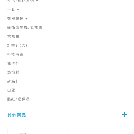
打包/捆包系列
+
手套
+
機器設備
+
緩衝氣墊機/氣柱袋
電熱布
訂書針(大)
科技海綿
免洗杯
熱熔膠
封箱針
口罩
貼紙/環保標
其他商品