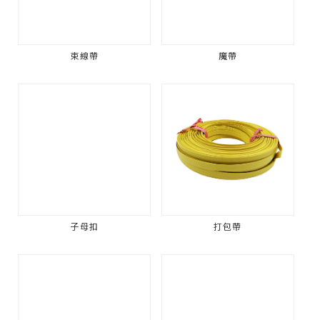
束線帶
魔帶
子母扣
打包帶