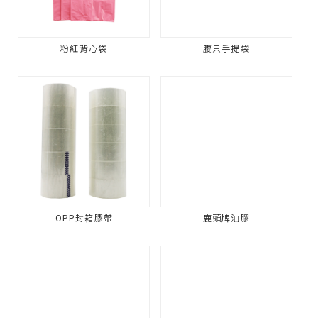
粉紅背心袋
腰只手提袋
OPP封箱膠帶
鹿頭牌油膠