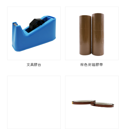
文具膠台
棕色封箱膠帶