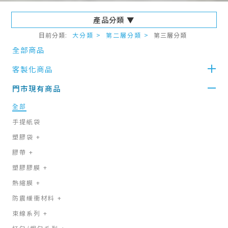
產品分類 ▼
目前分類:
大分類 >
第二層分類 >
第三層分類
全部商品
客製化商品
門市現有商品
全部
手提紙袋
塑膠袋
+
膠帶
+
塑膠膠膜
+
熱縮膜
+
防震緩衝材料
+
束線系列
+