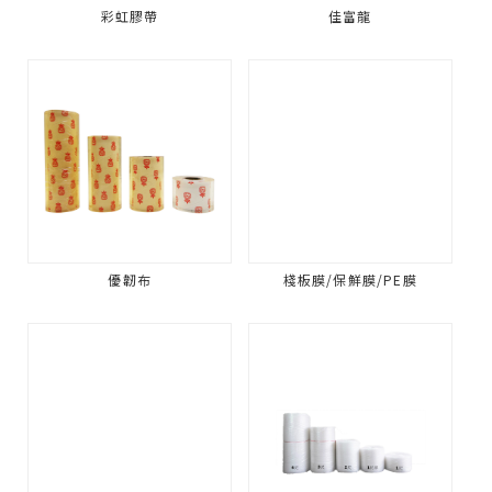
彩虹膠帶
佳富龍
優韌布
棧板膜/保鮮膜/PE膜