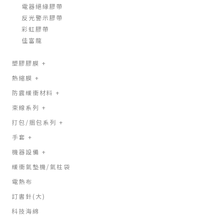
電器絕緣膠帶
反光警示膠帶
彩虹膠帶
佳富龍
塑膠膠膜
+
熱縮膜
+
防震緩衝材料
+
束線系列
+
打包/捆包系列
+
手套
+
機器設備
+
緩衝氣墊機/氣柱袋
電熱布
訂書針(大)
科技海綿