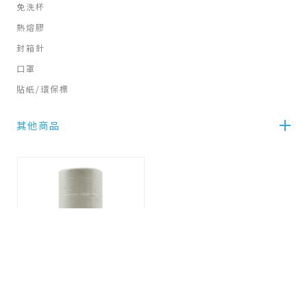
免洗杯
熱熔膠
封箱針
口罩
貼紙/環保標
其他商品
PVC冷氣膠帶