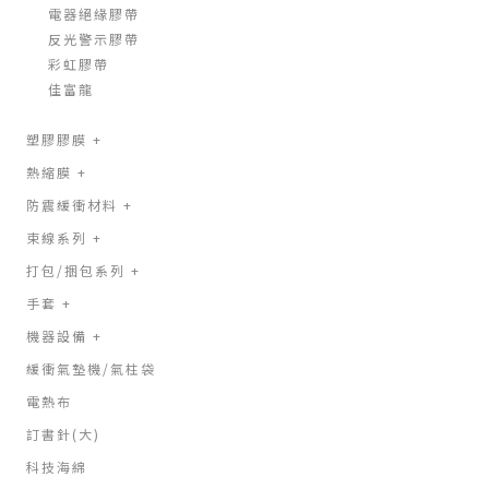
電器絕緣膠帶
反光警示膠帶
彩虹膠帶
佳富龍
塑膠膠膜
+
熱縮膜
+
防震緩衝材料
+
束線系列
+
打包/捆包系列
+
手套
+
機器設備
+
緩衝氣墊機/氣柱袋
電熱布
訂書針(大)
科技海綿